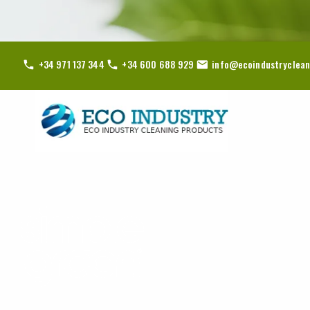
+34 971 137 344
+34 600 688 929
info@ecoindustryclean