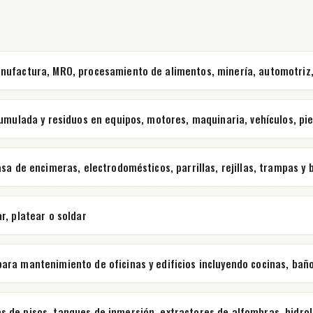
nufactura, MRO, procesamiento de alimentos, minería, automotriz,
acumulada y residuos en equipos, motores, maquinaria, vehículos, 
sa de encimeras, electrodomésticos, parrillas, rejillas, trampas y
r, platear o soldar
ra mantenimiento de oficinas y edificios incluyendo cocinas, baños
 de pisos, tanques de inmersión, extractores de alfombras, hidrola