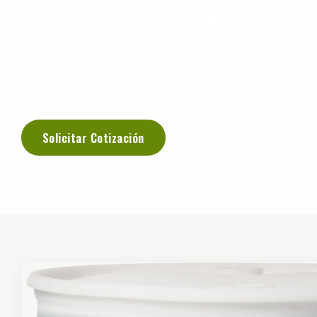
SIMPLE GREEN®
Limpiador y Desengrasante Industrial
La solución potente, económica y más segura para limpie
Solicitar Cotización