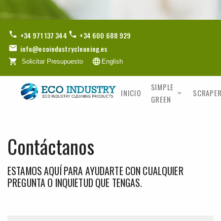
+34 971 137 344
+34 600 688 929
info@ecoindustrycleaning.es
Solicitar Presupuesto
English
SIMPLE
INICIO
SCRAPER
GREEN
Contáctanos
ESTAMOS AQUÍ PARA AYUDARTE CON CUALQUIER
PREGUNTA O INQUIETUD QUE TENGAS.