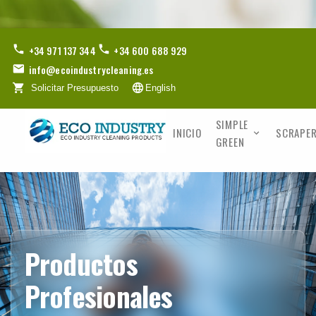
+34 971 137 344
+34 600 688 929
info@ecoindustrycleaning.es
Solicitar Presupuesto
English
SIMPLE
INICIO
SCRAPER
GREEN
Productos
Profesionales