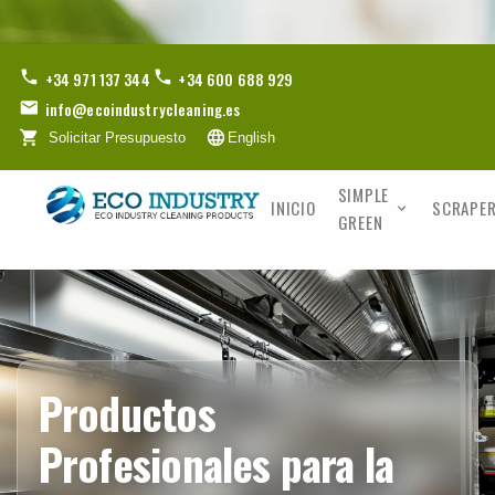
+34 971 137 344
+34 600 688 929
info@ecoindustrycleaning.es
Solicitar Presupuesto
English
SIMPLE
INICIO
SCRAPER
GREEN
Productos
Profesionales para la