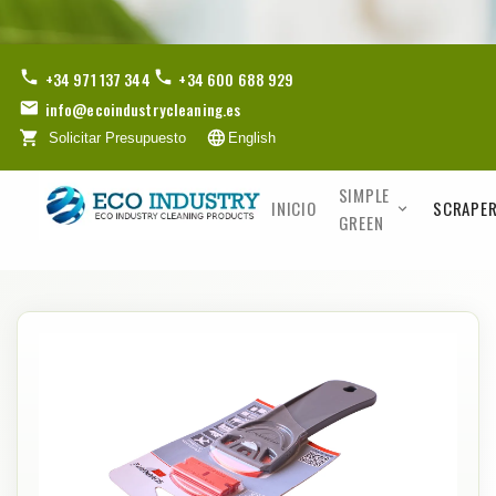
+34 971 137 344
+34 600 688 929
info@ecoindustrycleaning.es
Solicitar Presupuesto
English
SIMPLE
INICIO
SCRAPER
GREEN