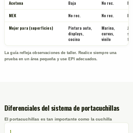
Acetona
Baja
No rec.
Me
MEK
No rec.
No rec.
Ba
Mejor para (superficies)
Pintura auto,
Marina,
Jan
displays,
curvas,
sol
cocina
vinilo
fu
La guía refleja observaciones de taller. Realice siempre una
prueba en un área pequeña y use EPI adecuados.
Diferenciales del sistema de portacuchillas
El portacuchillas es tan importante como la cuchilla
1