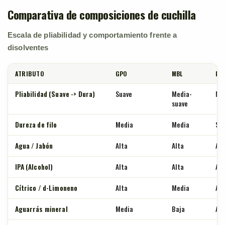
Comparativa de composiciones de cuchilla
Escala de pliabilidad y comportamiento frente a
disolventes
ATRIBUTO
GPO
MBL
BIN
Pliabilidad (Suave -> Dura)
Suave
Media-
Me
suave
Dureza de filo
Media
Media
Su
Agua / Jabón
Alta
Alta
Alt
IPA (Alcohol)
Alta
Alta
Alt
Cítrico / d-Limoneno
Alta
Media
Alt
Aguarrás mineral
Media
Baja
Alt