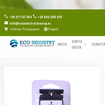
+34 971 137 344
+34 600 688 929
info@ecoindustrycleaning.es
Solicitar Presupuesto
English
SIMPLE
INICIO
SCRAPER
GREEN