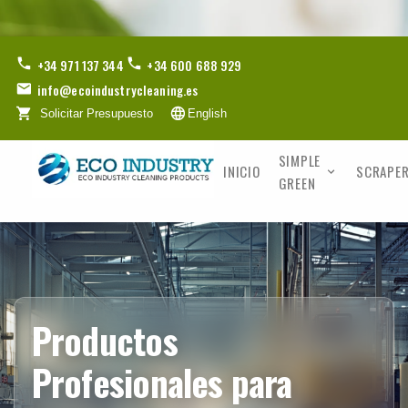
+34 971 137 344
+34 600 688 929
info@ecoindustrycleaning.es
Solicitar Presupuesto
English
SIMPLE
INICIO
SCRAPER
GREEN
Productos
Profesionales para