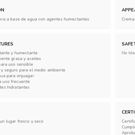
ON
APPE
dora a base de agua con agentes humectantes
Crema 
TURES
SAFE
itante y humectante
No tóxi
mente grasa y aceites
para uso sensible
 y seguro para el medio ambiente
gua para enjuagar
 uso frecuente
tes hidratantes
CERTI
un lugar fresco y seco
Certif
Cumple
Aproba