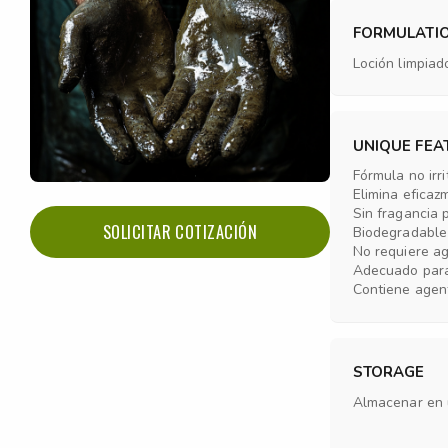
FORMULATI
Loción limpia
UNIQUE FEA
Fórmula no irr
Elimina eficaz
Sin fragancia 
SOLICITAR COTIZACIÓN
Biodegradable
No requiere a
Adecuado para
Contiene agen
STORAGE
Almacenar en 